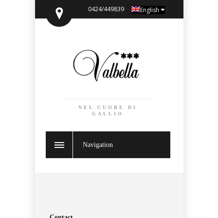
0424/449839
English
NEL CUORE DI
GALLIO
Navigation
Contact